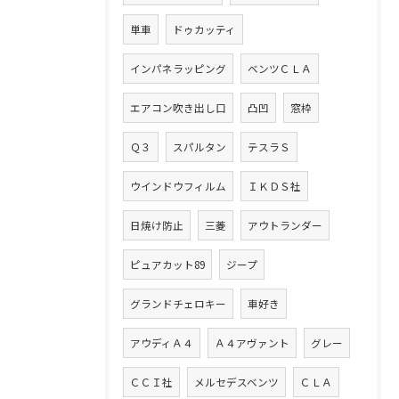
単車
ドゥカッティ
インパネラッピング
ベンツＣＬＡ
エアコン吹き出し口
凸凹
窓枠
Ｑ３
スパルタン
テスラＳ
ウインドウフィルム
ＩＫＤＳ社
日焼け防止
三菱
アウトランダー
ピュアカット89
ジープ
グランドチェロキー
車好き
アウディＡ４
Ａ４アヴァント
グレー
ＣＣＩ社
メルセデスベンツ
ＣＬＡ