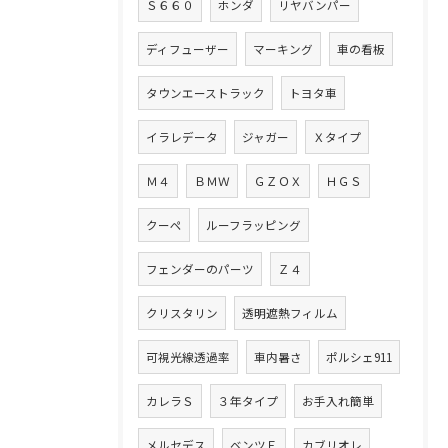
Ｓ６６０
ホンダ
リヤバンパー
ディフューザー
マーキング
車の看板
タウンエーストラック
トヨタ車
イラレデータ
ジャガー
Ｘタイプ
Ｍ４
ＢＭＷ
ＧＺＯＸ
ＨＧＳ
クーペ
ルーフラッピング
フェンダーのパーツ
Ｚ４
クリスタリン
透明遮熱フィルム
可視光線透過率
車内暑さ
ポルシェ911
カレラＳ
３年タイプ
お手入れ簡単
メルセデス
ベンツＥ
カブリオレ