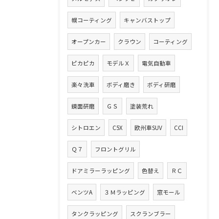
幌コーティング
キャンバストップ
オープンカー
クラウン
コーティング
ピカピカ
モデルＸ
電気自動車
楽々洗車
ボディ磨き
ボディ研磨
鏡面研磨
ＧＳ
塗装荒れ
シトロエン
C5X
欧州車SUV
CCI
Ｑ７
フロントグリル
ドアミラーラッピング
色替え
ＲＣ
ベンツA
３Ｍラッピング
窓モール
タンクラッピング
スクランブラー