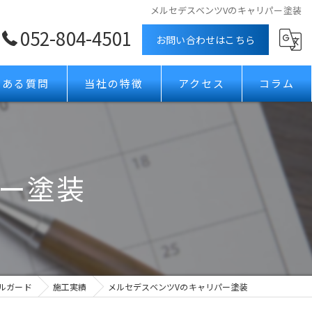
メルセデスベンツVのキャリパー塗装
052-804-4501
お問い合わせはこちら
くある質問
当社の特徴
アクセス
コラム
ボディコーティング
カーフィルム
パー塗装
ガラスコーティング
プロテクションフィルム
ホイールコーティング
ルガード
施工実績
メルセデスベンツVのキャリパー塗装