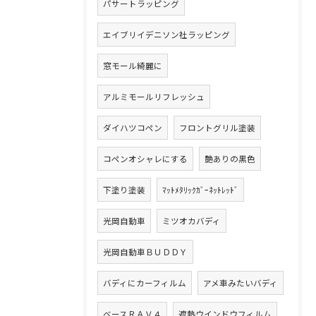
パサートラッピング
エイブリイデニソン社ラッピング
窓モール綺麗に
アルミモールリフレッシュ
ダイハツコペン
フロントグリル塗装
コペンオシャレにする
艶ありの黒色
下塗り塗装
ﾏｯﾄﾒﾀﾘｯｸｶﾞｰﾈｯﾄﾚｯﾄﾞ
光岡自動車
ミツオカバディ
光岡自動車ＢＵＤＤＹ
バディにカーフィルム
アメ車みたいバディ
ベースＲＡＶ４
遮熱ウインドウフィルム