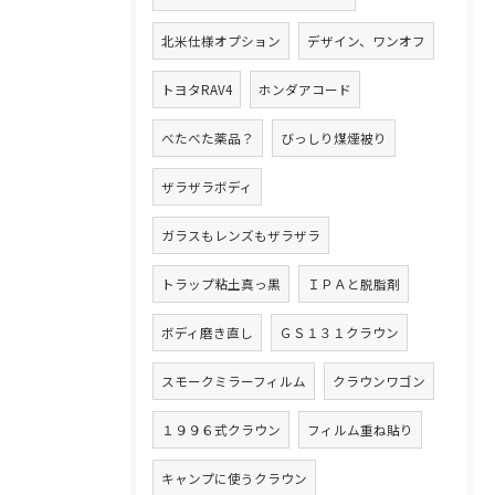
北米仕様オプション
デザイン、ワンオフ
トヨタRAV4
ホンダアコード
べたべた薬品？
びっしり煤煙被り
ザラザラボディ
ガラスもレンズもザラザラ
トラップ粘土真っ黒
ＩＰＡと脱脂剤
ボディ磨き直し
ＧＳ１３１クラウン
スモークミラーフィルム
クラウンワゴン
１９９６式クラウン
フィルム重ね貼り
キャンプに使うクラウン