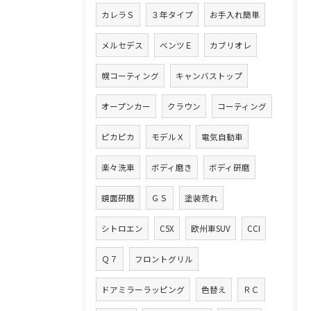
カレラＳ
３年タイプ
お手入れ簡単
メルセデス
ベンツＥ
カブリオレ
幌コーティング
キャンバストップ
オープンカー
クラウン
コーティング
ピカピカ
モデルＸ
電気自動車
楽々洗車
ボディ磨き
ボディ研磨
鏡面研磨
ＧＳ
塗装荒れ
シトロエン
C5X
欧州車SUV
CCI
Ｑ７
フロントグリル
ドアミラーラッピング
色替え
ＲＣ