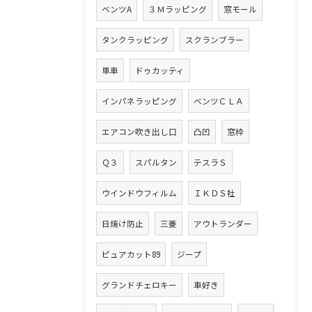
ベンツA
３Ｍラッピング
窓モール
タンクラッピング
スクランブラー
単車
ドゥカッティ
インパネラッピング
ベンツＣＬＡ
エアコン吹き出し口
凸凹
窓枠
Ｑ３
スパルタン
テスラＳ
ウインドウフィルム
ＩＫＤＳ社
日焼け防止
三菱
アウトランダー
ピュアカット89
ジープ
グランドチェロキー
車好き