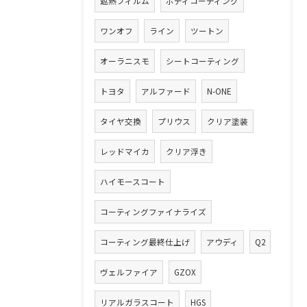
遮熱フィルム
ボディコーティング
ワンオフ
ライン
ツートン
オーラニスモ
シートコーティング
トヨタ
アルファード
N-ONE
タイヤ交換
プリウス
クリア塗装
レッドマイカ
クリア浮き
ハイモースコート
コーティングファイナライズ
コーティング最終仕上げ
アウディ
Q2
ヴェルファイア
GZOX
リアルガラスコート
HGS