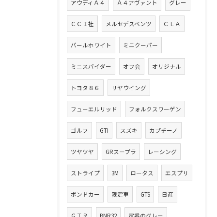
アウディＡ４
Ａ４アヴァント
グレー
ＣＣＩ社
メルセデスベンツ
ＣＬＡ
パールホワイト
ミニクーパー
ミニスパイダー
オフ会
オリジナル
トヨタ８６
リヤウイング
フューエルリッド
フォルクスワーゲン
ゴルフ
GTI
スズキ
カプチーノ
ツヤツヤ
GRスープラ
レーシング
ストライプ
3M
ロータス
エスプリ
ボンドカー
限定車
GTS
日産
ＧＴＲ
BNR32
定番のグレー