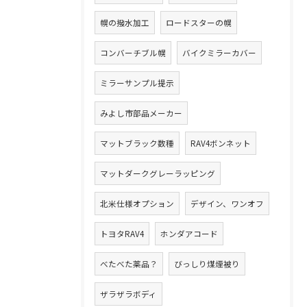
幌の撥水加工
ロードスターの幌
コンバーチブル幌
バイクミラーカバー
ミラーサンプル提示
みよし市部品メーカー
マットブラック数種
RAV4ボンネット
マットダークグレーラッピング
北米仕様オプション
デザイン、ワンオフ
トヨタRAV4
ホンダアコード
べたべた薬品？
びっしり煤煙被り
ザラザラボディ