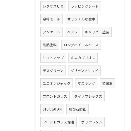
レクサスＵＸ
ラッピングシート
窓枠モール
オリジナルな愛車
アンケート
ベンツ
キャリパー塗装
耐熱塗料
ロングホイールベース
リフトアップ
ミニカブリオレ
モスグリーン
グリーンソリッド
ユニオンジャック
マスキング
英国車
フロントガラス
ダイノフレックス
STEK JAPAN
飛び石防止
フロントガラス保護
ポリウレタン