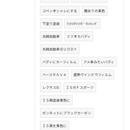
コペンオシャレにする
艶ありの黒色
下塗り塗装
ﾏｯﾄﾒﾀﾘｯｸｶﾞｰﾈｯﾄﾚｯﾄﾞ
光岡自動車
ミツオカバディ
光岡自動車ＢＵＤＤＹ
バディにカーフィルム
アメ車みたいバディ
ベースＲＡＶ４
遮熱ウインドウフィルム
レクサスIS
ＩＳのＦスポーツ
ＩＳ再塗装黄色に
ボンネットにブラックカーボン
ＩＳ黒を黄色に