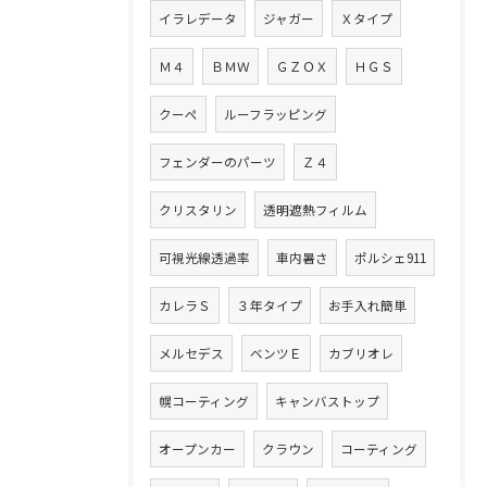
イラレデータ
ジャガー
Ｘタイプ
Ｍ４
ＢＭＷ
ＧＺＯＸ
ＨＧＳ
クーペ
ルーフラッピング
フェンダーのパーツ
Ｚ４
クリスタリン
透明遮熱フィルム
可視光線透過率
車内暑さ
ポルシェ911
カレラＳ
３年タイプ
お手入れ簡単
メルセデス
ベンツＥ
カブリオレ
幌コーティング
キャンバストップ
オープンカー
クラウン
コーティング