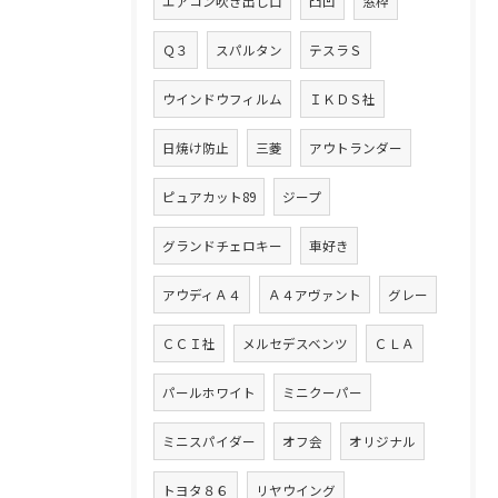
エアコン吹き出し口
凸凹
窓枠
Ｑ３
スパルタン
テスラＳ
ウインドウフィルム
ＩＫＤＳ社
日焼け防止
三菱
アウトランダー
ピュアカット89
ジープ
グランドチェロキー
車好き
アウディＡ４
Ａ４アヴァント
グレー
ＣＣＩ社
メルセデスベンツ
ＣＬＡ
パールホワイト
ミニクーパー
ミニスパイダー
オフ会
オリジナル
トヨタ８６
リヤウイング