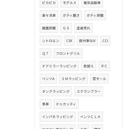
ピカピカ
モデルＸ
電気自動車
楽々洗車
ボディ磨き
ボディ研磨
鏡面研磨
ＧＳ
塗装荒れ
シトロエン
C5X
欧州車SUV
CCI
Ｑ７
フロントグリル
ドアミラーラッピング
色替え
ＲＣ
ベンツA
３Ｍラッピング
窓モール
タンクラッピング
スクランブラー
単車
ドゥカッティ
インパネラッピング
ベンツＣＬＡ