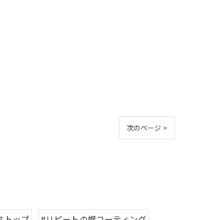
次のページ >
ストップ
#リピートの幌コーティング