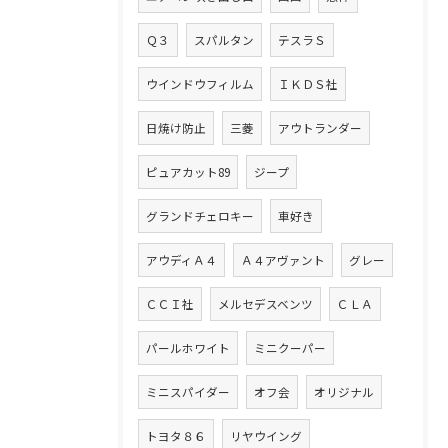
Ｑ３
スパルタン
テスラＳ
ウインドウフィルム
ＩＫＤＳ社
日焼け防止
三菱
アウトランダー
ピュアカット89
ジープ
グランドチェロキー
車好き
アウディＡ４
Ａ４アヴァント
グレー
ＣＣＩ社
メルセデスベンツ
ＣＬＡ
パールホワイト
ミニクーパー
ミニスパイダー
オフ会
オリジナル
トヨタ８６
リヤウイング