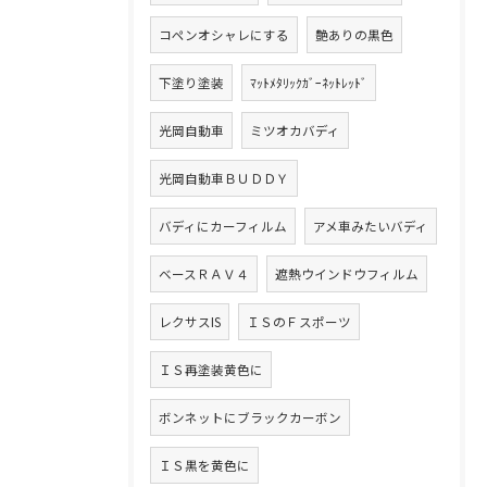
コペンオシャレにする
艶ありの黒色
下塗り塗装
ﾏｯﾄﾒﾀﾘｯｸｶﾞｰﾈｯﾄﾚｯﾄﾞ
光岡自動車
ミツオカバディ
光岡自動車ＢＵＤＤＹ
バディにカーフィルム
アメ車みたいバディ
ベースＲＡＶ４
遮熱ウインドウフィルム
レクサスIS
ＩＳのＦスポーツ
ＩＳ再塗装黄色に
ボンネットにブラックカーボン
ＩＳ黒を黄色に