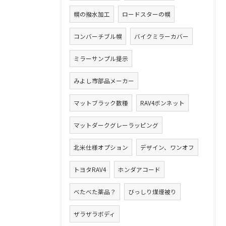
幌の撥水加工
ロードスターの幌
コンバーチブル幌
バイクミラーカバー
ミラーサンプル提示
みよし市部品メーカー
マットブラック数種
RAV4ボンネット
マットダークグレーラッピング
北米仕様オプション
デザイン、ワンオフ
トヨタRAV4
ホンダアコード
べたべた薬品？
びっしり煤煙被り
ザラザラボディ