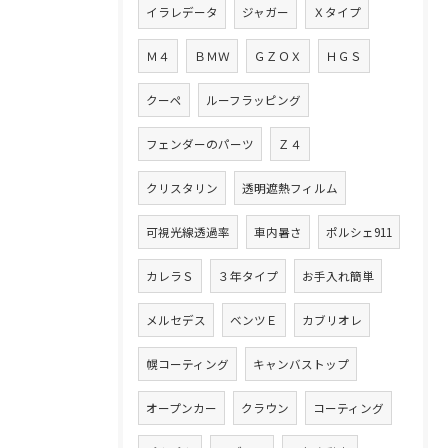
イラレデータ
ジャガー
Ｘタイプ
Ｍ４
ＢＭＷ
ＧＺＯＸ
ＨＧＳ
クーペ
ルーフラッピング
フェンダーのパーツ
Ｚ４
クリスタリン
透明遮熱フィルム
可視光線透過率
車内暑さ
ポルシェ911
カレラＳ
３年タイプ
お手入れ簡単
メルセデス
ベンツＥ
カブリオレ
幌コーティング
キャンバストップ
オープンカー
クラウン
コーティング