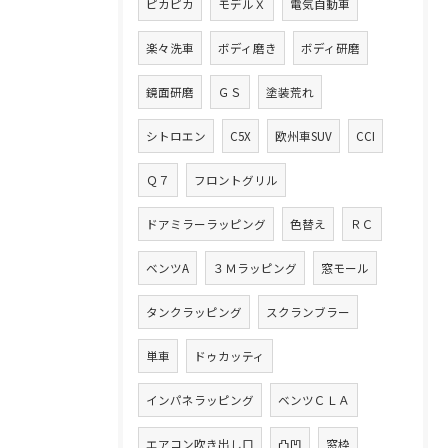
ピカピカ
モデルＸ
電気自動車
楽々洗車
ボディ磨き
ボディ研磨
鏡面研磨
ＧＳ
塗装荒れ
シトロエン
C5X
欧州車SUV
CCI
Ｑ７
フロントグリル
ドアミラーラッピング
色替え
ＲＣ
ベンツA
３Ｍラッピング
窓モール
タンクラッピング
スクランブラー
単車
ドゥカッティ
インパネラッピング
ベンツＣＬＡ
エアコン吹き出し口
凸凹
窓枠