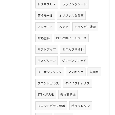
レクサスＵＸ
ラッピングシート
窓枠モール
オリジナルな愛車
アンケート
ベンツ
キャリパー塗装
耐熱塗料
ロングホイールベース
リフトアップ
ミニカブリオレ
モスグリーン
グリーンソリッド
ユニオンジャック
マスキング
英国車
フロントガラス
ダイノフレックス
STEK JAPAN
飛び石防止
フロントガラス保護
ポリウレタン