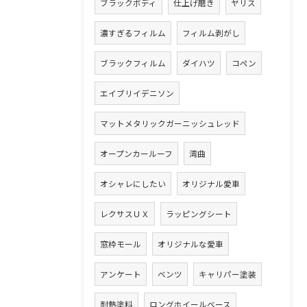
ブラックボディ
仕上げ磨き
ヤリス
濃すぎるフィルム
フィルム剥がし
ブラックフィルム
ダイハツ
コペン
エイブリイデニソン
マットメタリックガーニッシュレッド
オープンカールーフ
湾曲
オシャレにしたい
オリジナル愛車
レクサスＵＸ
ラッピングシート
窓枠モール
オリジナルな愛車
アンケート
ベンツ
キャリパー塗装
耐熱塗料
ロングホイールベース