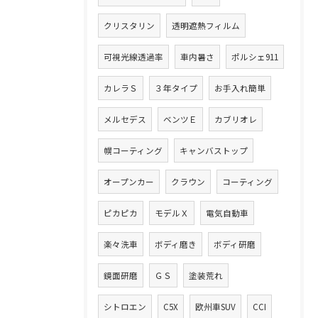
クリスタリン
透明遮熱フィルム
可視光線透過率
車内暑さ
ポルシェ911
カレラＳ
３年タイプ
お手入れ簡単
メルセデス
ベンツＥ
カブリオレ
幌コーティング
キャンバストップ
オープンカー
クラウン
コーティング
ピカピカ
モデルＸ
電気自動車
楽々洗車
ボディ磨き
ボディ研磨
鏡面研磨
ＧＳ
塗装荒れ
シトロエン
C5X
欧州車SUV
CCI