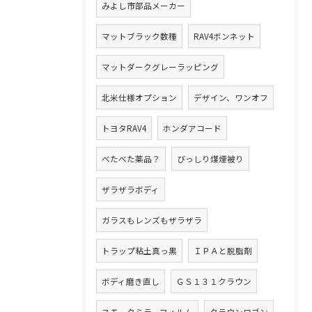
みよし市部品メーカー
マットブラック数種
RAV4ボンネット
マットダークグレーラッピング
北米仕様オプション
デザイン、ワンオフ
トヨタRAV4
ホンダアコード
べたべた薬品？
びっしり煤煙被り
ザラザラボディ
ガラスもレンズもザラザラ
トラップ粘土真っ黒
ＩＰＡと脱脂剤
ボディ磨き直し
ＧＳ１３１クラウン