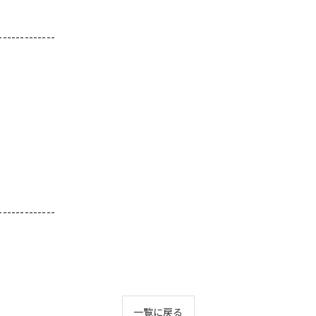
-------------
-------------
一覧に戻る