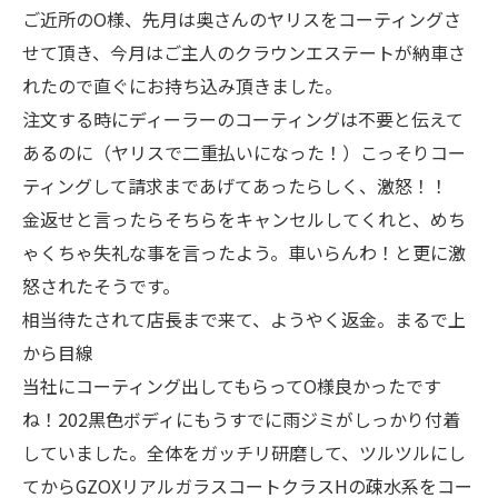
ご近所のO様、先月は奥さんのヤリスをコーティングさ
せて頂き、今月はご主人のクラウンエステートが納車さ
れたので直ぐにお持ち込み頂きました。
注文する時にディーラーのコーティングは不要と伝えて
あるのに（ヤリスで二重払いになった！）こっそりコー
ティングして請求まであげてあったらしく、激怒！！
金返せと言ったらそちらをキャンセルしてくれと、めち
ゃくちゃ失礼な事を言ったよう。車いらんわ！と更に激
怒されたそうです。
相当待たされて店長まで来て、ようやく返金。まるで上
から目線
当社にコーティング出してもらってO様良かったです
ね！202黒色ボディにもうすでに雨ジミがしっかり付着
していました。全体をガッチリ研磨して、ツルツルにし
てからGZOXリアルガラスコートクラスHの疎水系をコー