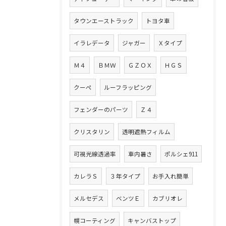
タウンエーストラック
トヨタ車
イラレデータ
ジャガー
Ｘタイプ
Ｍ４
ＢＭＷ
ＧＺＯＸ
ＨＧＳ
クーペ
ルーフラッピング
フェンダーのパーツ
Ｚ４
クリスタリン
透明遮熱フィルム
可視光線透過率
車内暑さ
ポルシェ911
カレラＳ
３年タイプ
お手入れ簡単
メルセデス
ベンツＥ
カブリオレ
幌コーティング
キャンバストップ