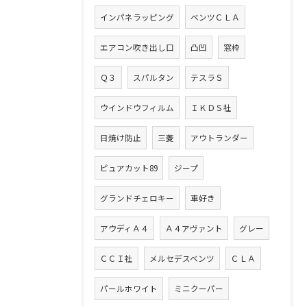
インパネラッピング
ベンツＣＬＡ
エアコン吹き出し口
凸凹
窓枠
Ｑ３
スパルタン
テスラＳ
ウインドウフィルム
ＩＫＤＳ社
日焼け防止
三菱
アウトランダー
ピュアカット89
ジープ
グランドチェロキー
車好き
アウディＡ４
Ａ４アヴァント
グレー
ＣＣＩ社
メルセデスベンツ
ＣＬＡ
パールホワイト
ミニクーパー