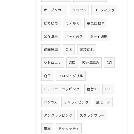
オープンカー
クラウン
コーティング
ピカピカ
モデルＸ
電気自動車
楽々洗車
ボディ磨き
ボディ研磨
鏡面研磨
ＧＳ
塗装荒れ
シトロエン
C5X
欧州車SUV
CCI
Ｑ７
フロントグリル
ドアミラーラッピング
色替え
ＲＣ
ベンツA
３Ｍラッピング
窓モール
タンクラッピング
スクランブラー
単車
ドゥカッティ