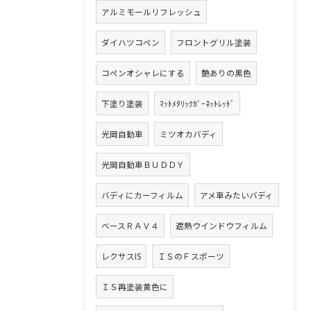
アルミモールリフレッシュ
ダイハツコペン
フロントグリル塗装
コペンオシャレにする
艶ありの黒色
下塗り塗装
ﾏｯﾄﾒﾀﾘｯｸｶﾞｰﾈｯﾄﾚｯﾄﾞ
光岡自動車
ミツオカバディ
光岡自動車ＢＵＤＤＹ
バディにカーフィルム
アメ車みたいバディ
ベースＲＡＶ４
遮熱ウインドウフィルム
レクサスIS
ＩＳのＦスポーツ
ＩＳ再塗装黄色に