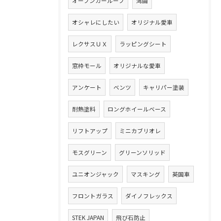
オープンカールーフ
湾曲
オシャレにしたい
オリジナル愛車
レクサスＵＸ
ラッピングシート
窓枠モール
オリジナルな愛車
アンケート
ベンツ
キャリパー塗装
耐熱塗料
ロングホイールベース
リフトアップ
ミニカブリオレ
モスグリーン
グリーンソリッド
ユニオンジャック
マスキング
英国車
フロントガラス
ダイノフレックス
STEK JAPAN
飛び石防止