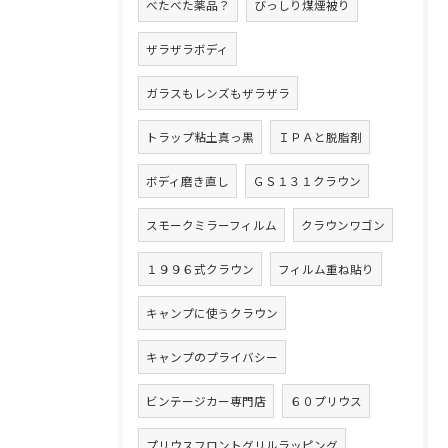
べたべた薬品？
びっしり煤煙被り
ザラザラボディ
ガラスもレンズもザラザラ
トラップ粘土真っ黒
ＩＰＡと脱脂剤
ボディ磨き直し
ＧＳ１３１クラウン
スモークミラーフィルム
クラウンワゴン
１９９６式クラウン
フィルム重ね貼り
キャンプに使うクラウン
キャンプのプライバシー
ビンテージカー専門店
６０プリウス
プリウスフロントグリルラッピング