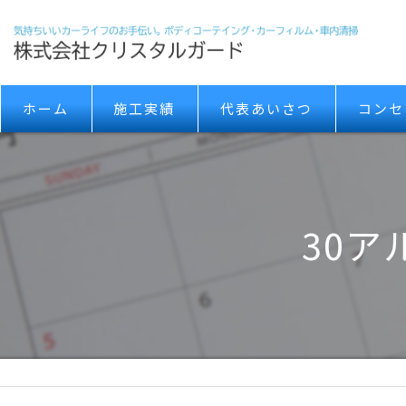
ホーム
施工実績
代表あいさつ
コンセ
30