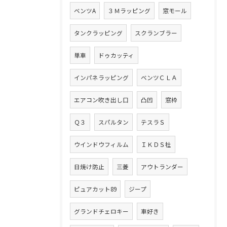
ベンツA
３Ｍラッピング
窓モール
タンクラッピング
スクランブラー
単車
ドゥカッティ
インパネラッピング
ベンツＣＬＡ
エアコン吹き出し口
凸凹
窓枠
Ｑ３
スパルタン
テスラＳ
ウインドウフィルム
ＩＫＤＳ社
日焼け防止
三菱
アウトランダー
ピュアカット89
ジープ
グランドチェロキー
車好き