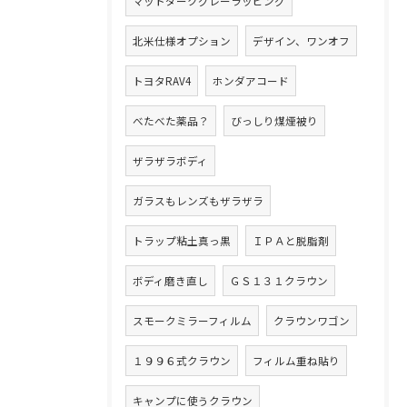
マットダークグレーラッピング
北米仕様オプション
デザイン、ワンオフ
トヨタRAV4
ホンダアコード
べたべた薬品？
びっしり煤煙被り
ザラザラボディ
ガラスもレンズもザラザラ
トラップ粘土真っ黒
ＩＰＡと脱脂剤
ボディ磨き直し
ＧＳ１３１クラウン
スモークミラーフィルム
クラウンワゴン
１９９６式クラウン
フィルム重ね貼り
キャンプに使うクラウン