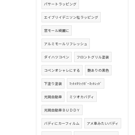
パサートラッピング
エイブリイデニソン社ラッピング
窓モール綺麗に
アルミモールリフレッシュ
ダイハツコペン
フロントグリル塗装
コペンオシャレにする
艶ありの黒色
下塗り塗装
ﾏｯﾄﾒﾀﾘｯｸｶﾞｰﾈｯﾄﾚｯﾄﾞ
光岡自動車
ミツオカバディ
光岡自動車ＢＵＤＤＹ
バディにカーフィルム
アメ車みたいバディ