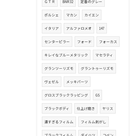
ＧＴＲ
BNR32
定番のグレー
ポルシェ
マカン
カイエン
イタリア
アルファロメオ
147
センターピラー
フォード
フォーカス
キレイなブルーメタリック
マセラティ
グランツーリズモ
グラントゥーリズモ
ヴェゼル
メッキパーツ
グロスブラックラッピング
GS
ブラックボディ
仕上げ磨き
ヤリス
濃すぎるフィルム
フィルム剥がし
ブラックフィルム
ダイハツ
コペン