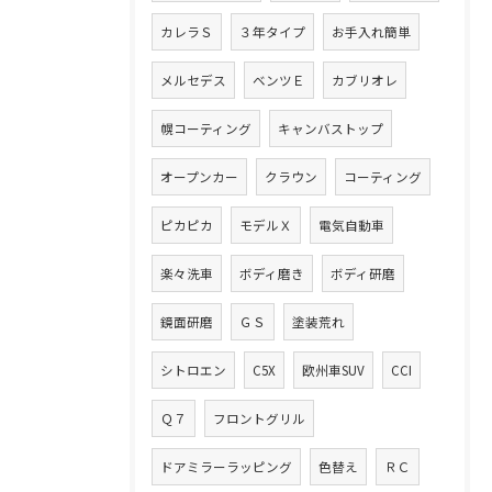
カレラＳ
３年タイプ
お手入れ簡単
メルセデス
ベンツＥ
カブリオレ
幌コーティング
キャンバストップ
オープンカー
クラウン
コーティング
ピカピカ
モデルＸ
電気自動車
楽々洗車
ボディ磨き
ボディ研磨
鏡面研磨
ＧＳ
塗装荒れ
シトロエン
C5X
欧州車SUV
CCI
Ｑ７
フロントグリル
ドアミラーラッピング
色替え
ＲＣ