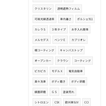
クリスタリン
透明遮熱フィルム
可視光線透過率
車内暑さ
ポルシェ911
カレラＳ
３年タイプ
お手入れ簡単
メルセデス
ベンツＥ
カブリオレ
幌コーティング
キャンバストップ
オープンカー
クラウン
コーティング
ピカピカ
モデルＸ
電気自動車
楽々洗車
ボディ磨き
ボディ研磨
鏡面研磨
ＧＳ
塗装荒れ
シトロエン
C5X
欧州車SUV
CCI