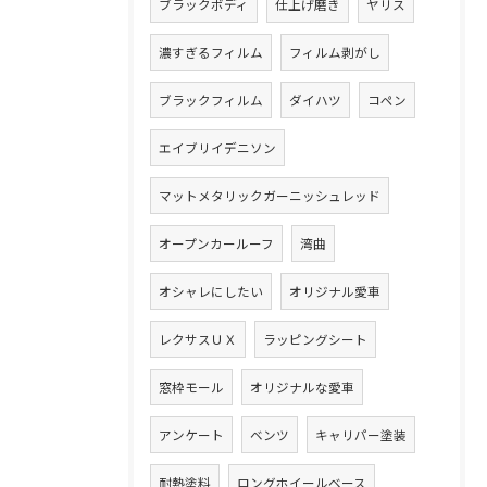
ブラックボディ
仕上げ磨き
ヤリス
濃すぎるフィルム
フィルム剥がし
ブラックフィルム
ダイハツ
コペン
エイブリイデニソン
マットメタリックガーニッシュレッド
オープンカールーフ
湾曲
オシャレにしたい
オリジナル愛車
レクサスＵＸ
ラッピングシート
窓枠モール
オリジナルな愛車
アンケート
ベンツ
キャリパー塗装
耐熱塗料
ロングホイールベース