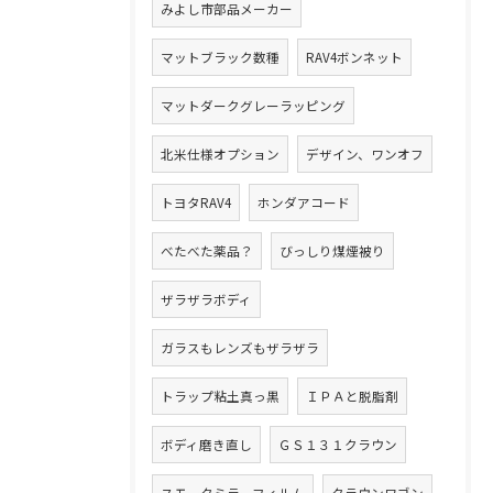
みよし市部品メーカー
マットブラック数種
RAV4ボンネット
マットダークグレーラッピング
北米仕様オプション
デザイン、ワンオフ
トヨタRAV4
ホンダアコード
べたべた薬品？
びっしり煤煙被り
ザラザラボディ
ガラスもレンズもザラザラ
トラップ粘土真っ黒
ＩＰＡと脱脂剤
ボディ磨き直し
ＧＳ１３１クラウン