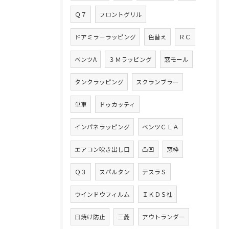
Ｑ７
フロントグリル
ドアミラーラッピング
色替え
ＲＣ
ベンツA
３Ｍラッピング
窓モール
タンクラッピング
スクランブラー
単車
ドゥカッティ
インパネラッピング
ベンツＣＬＡ
エアコン吹き出し口
凸凹
窓枠
Ｑ３
スパルタン
テスラＳ
ウインドウフィルム
ＩＫＤＳ社
日焼け防止
三菱
アウトランダー